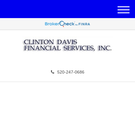
M
e
n
u
520-247-0686