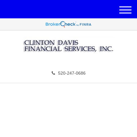
M
e
n
u
520-247-0686